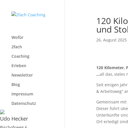
120 Kil
und Sto
Wofür
26. August 2025
2fach
Coaching
Erleben
120 Kilometer, 
…
all das, vieles
Newsletter
Blog
Seit einigen Jah
& Arbeitsweg” a
Impressum
Gemeinsam mit a
Datenschutz
Dieser führt üb
Unterkünfte sind
Udo Hecker
Ort erledigt sin
Bischofsweg 6