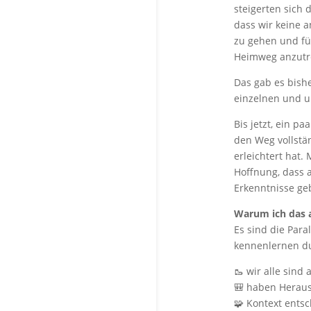
steigerten sich 
dass wir keine a
zu gehen und fü
Heimweg anzutr
Das gab es bish
einzelnen und u
Bis jetzt, ein p
den Weg vollstä
erleichtert hat.
Hoffnung, dass 
Erkenntnisse ge
Warum ich das a
Es sind die Para
kennenlernen du
🥾 wir alle sind
🎒 haben Heraus
🧩 Kontext entsc