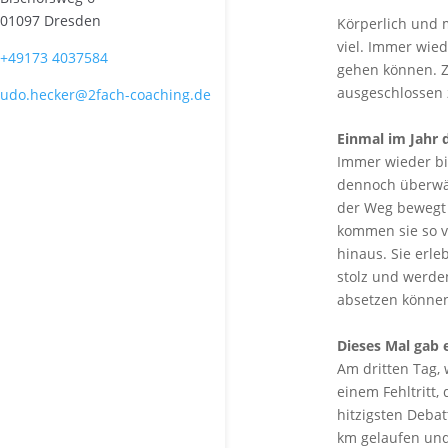
01097 Dresden
Körperlich und m
viel. Immer wie
+49173 4037584
gehen können. Z
ausgeschlossen 
udo.hecker@2fach-coaching.de
Einmal im Jahr d
Immer wieder bi
dennoch überwäl
der Weg bewegt s
kommen sie so v
hinaus. Sie erle
stolz und werde
absetzen können
Dieses Mal gab 
Am dritten Tag, 
einem Fehltritt, 
hitzigsten Deba
km gelaufen und 