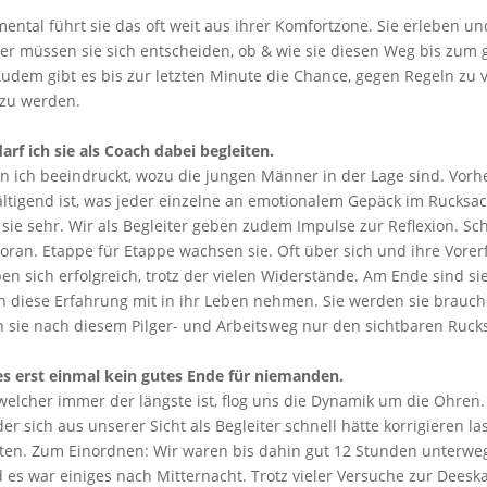
ental führt sie das oft weit aus ihrer Komfortzone. Sie erleben u
der müssen sie sich entscheiden, ob & wie sie diesen Weg bis zum
udem gibt es bis zur letzten Minute die Chance, gegen Regeln zu 
zu werden.
arf ich sie als Coach dabei begleiten.
n ich beeindruckt, wozu die jungen Männer in der Lage sind. Vorh
tigend ist, was jeder einzelne an emotionalem Gepäck im Rucksack
ie sehr. Wir als Begleiter geben zudem Impulse zur Reflexion. Schri
oran. Etappe für Etappe wachsen sie. Oft über sich und ihre Vore
ben sich erfolgreich, trotz der vielen Widerstände. Am Ende sind si
n diese Erfahrung mit in ihr Leben nehmen. Sie werden sie brauc
 sie nach diesem Pilger- und Arbeitsweg nur den sichtbaren Ruck
es erst einmal kein gutes Ende für niemanden.
welcher immer der längste ist, flog uns die Dynamik um die Ohren.
der sich aus unserer Sicht als Begleiter schnell hätte korrigieren l
tten. Zum Einordnen: Wir waren bis dahin gut 12 Stunden unterwe
es war einiges nach Mitternacht. Trotz vieler Versuche zur Deeska