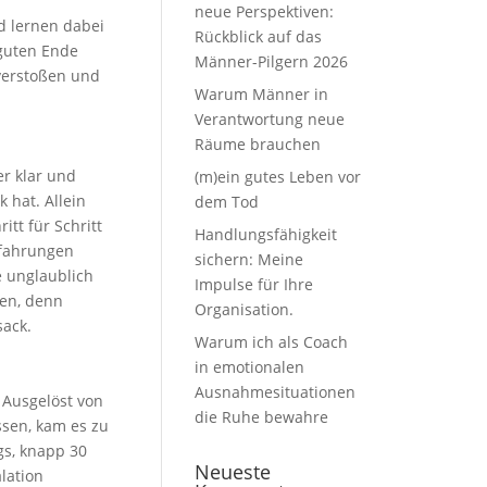
neue Perspektiven:
nd lernen dabei
Rückblick auf das
 guten Ende
Männer-Pilgern 2026
verstoßen und
Warum Männer in
Verantwortung neue
Räume brauchen
er klar und
(m)ein gutes Leben vor
 hat. Allein
dem Tod
tt für Schritt
Handlungsfähigkeit
rfahrungen
sichern: Meine
e unglaublich
Impulse für Ihre
hen, denn
Organisation.
sack.
Warum ich als Coach
in emotionalen
Ausnahmesituationen
 Ausgelöst von
die Ruhe bewahre
assen, kam es zu
gs, knapp 30
Neueste
lation