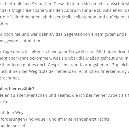
die bedrohlichen Szenarien. Diese richteten sich zuletzt ausschließl
ndere Möglichkeit sahen, als den Abbruch für alle zu vollziehen. D
r die Teilnehmenden, ab dieser Stelle selbständig und auf eigene
eten.
er noch nie und war definitiv das Gegenteil von einem guten Ende,
ns gewünscht hatten.
aar Tage danach, ließen sich ein paar Dinge klären. Z.B. haben drei
ndig anerkannt bekommen, was sie über die Maßen gefreut und mi
 Mit anderen gibt es noch Gesprächs- und Klärungsbedarf. Zugleich 
auch ihnen der Weg trotz der fehlenden rechtlichen Anerkennung 
bracht hat.
lles hier erzähle?
llelen zu allen Menschen und Teams, die ich bei meiner Arbeit als
rfte.
 auf dem Weg
forderungen (individuell und im Miteinander erst recht)
heidet so viel